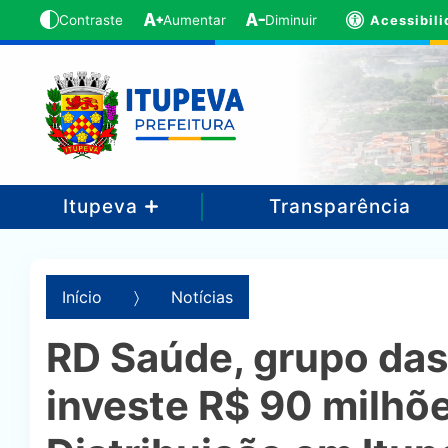
Acessibil
Contraste
Aumentar
Diminuir
Itupeva
Transparência
Início
Notícias
RD Saúde, grupo das 
investe R$ 90 milhõ