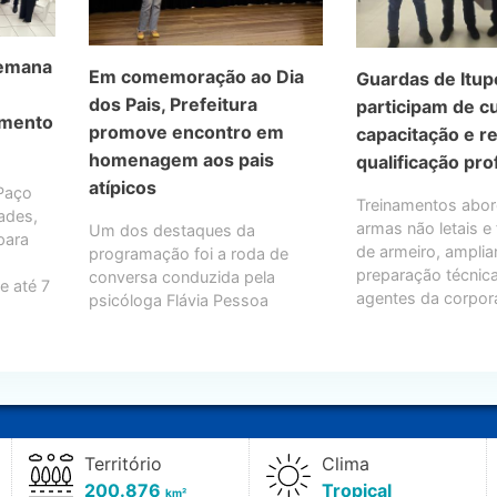
Semana
Em comemoração ao Dia
Guardas de Itup
dos Pais, Prefeitura
participam de c
imento
promove encontro em
capacitação e r
homenagem aos pais
qualificação pro
atípicos
 Paço
Treinamentos abo
dades,
armas não letais 
Um dos destaques da
 para
de armeiro, amplia
programação foi a roda de
preparação técnic
conversa conduzida pela
e até 7
agentes da corpo
psicóloga Flávia Pessoa
Território
Clima
200.876
Tropical
km²