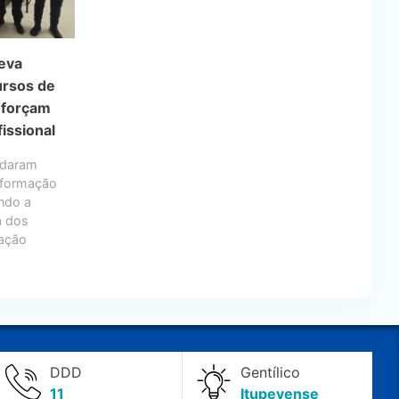
eva
ursos de
eforçam
fissional
rdaram
e formação
ndo a
a dos
ração
DDD
Gentílico
11
Itupevense