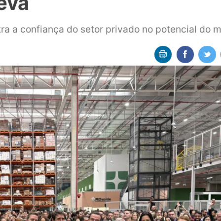
eva
a a confiança do setor privado no potencial do m