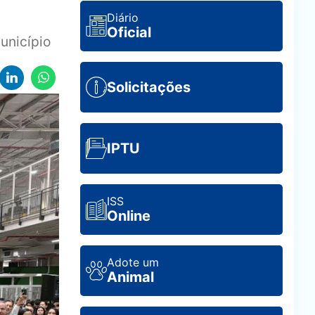
Diário
Oficial
unicípio
Solicitações
IPTU
ISS
Online
Adote um
Animal