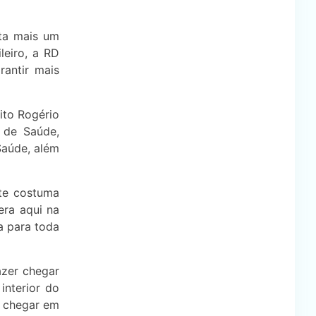
nta mais um
leiro, a RD
rantir mais
ito Rogério
s de Saúde,
Saúde, além
nte costuma
era aqui na
a para toda
azer chegar
interior do
a chegar em