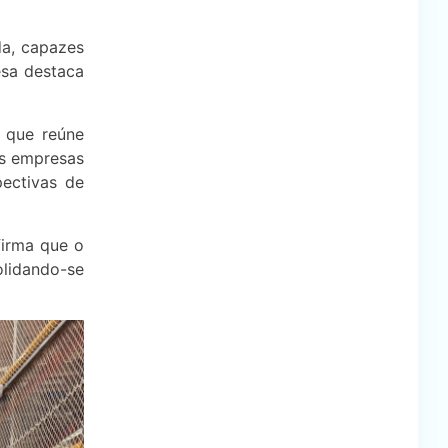
a, capazes
esa destaca
 que reúne
es empresas
pectivas de
firma que o
olidando-se