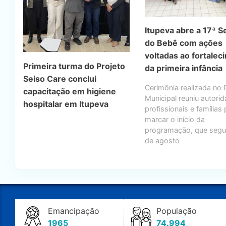
Itupeva abre a 17ª 
do Bebê com ações
voltadas ao fortalec
Primeira turma do Projeto
da primeira infância
Seiso Care conclui
Cerimônia realizada no
capacitação em higiene
Municipal reuniu autori
hospitalar em Itupeva
profissionais e famílias
marcar o início da
programação, que segu
de agosto
Emancipação
População
1965
74.994