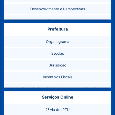
Desenvolvimento e Perspectivas
Estatísticas
Prefeitura
Feriados e Pontos Facultativos
Organograma
Como Chegar
Escolas
Marcos Geodésicos
Jurisdição
Telefones Úteis
Incentivos Fiscais
Conselhos Municipais
Aprovação de Projetos Particulares – Obras e Planejamento
Banco de Imagens
Urbano
Serviços Online
Plano Municipal de Abastecimento de Água e Esgotamento
2ª via de IPTU
Sanitário (PMAE)