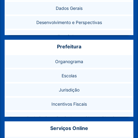
Dados Gerais
Desenvolvimento e Perspectivas
Estatísticas
Prefeitura
Feriados e Pontos Facultativos
Organograma
Como Chegar
Escolas
Marcos Geodésicos
Jurisdição
Telefones Úteis
Incentivos Fiscais
Conselhos Municipais
Aprovação de Projetos Particulares – Obras e Planejamento
Banco de Imagens
Urbano
Serviços Online