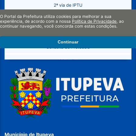
Plano Municipal de Abastecimento de Água e Esgotamento
2ª via de IPTU
Sanitário (PMAE)
O Portal da Prefeitura utiliza cookies para melhorar a sua
Emissão de Certidões
Secretarias
experiência, de acordo com a nossa
Política de Privacidade
, ao
continuar navegando, você concorda com estas condições.
Certidão de Valor Venal do Imóvel
Legislação
Continuar
Consulta de Protocolo
ISS Online
Instalação de Empresas
Licitações
Requerimentos
Formulários de Esporte
SIC
Município de Itupeva